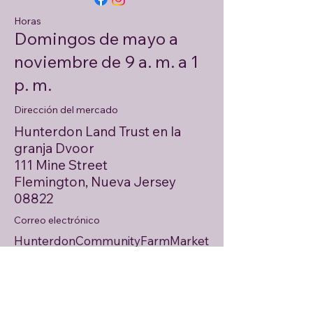
Horas
Domingos de mayo a
noviembre de 9 a. m. a 1
p. m.
Dirección del mercado
Hunterdon Land Trust en la
granja Dvoor
111 Mine Street
Flemington, Nueva Jersey
08822
Correo electrónico
HunterdonCommunityFarmMarket
@gmail.com
Dirección de envio
Apartado postal 146
Asbury, Nueva Jersey 08802