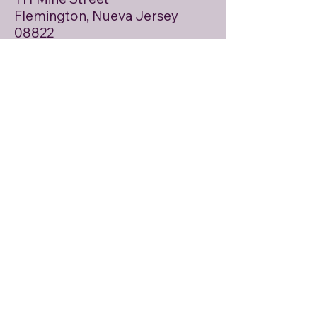
Flemington, Nueva Jersey
08822
Correo electrónico
HunterdonCommunityFarmMarket
@gmail.com
Dirección de envio
Apartado postal 146
Asbury, Nueva Jersey 08802
Correo electrónico
Nombre de pila
Apellido